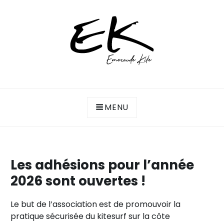
Skip
to
content
Association de kitesurf de la côte d'Emeraude
ASSOCIATION EMERAUDE KITE
(Saint-Malo, Lancieux, Dinard…)
MENU
Les adhésions pour l’année
2026 sont ouvertes !
Le but de l’association est de promouvoir la
pratique sécurisée du kitesurf sur la côte