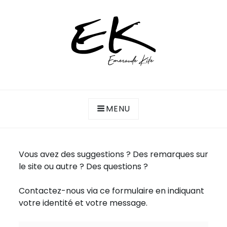
Skip
to
content
Association de kitesurf de la côte d'Emeraude
ASSOCIATION EMERAUDE KITE
(Saint-Malo, Lancieux, Dinard…)
MENU
Vous avez des suggestions ? Des remarques sur
le site ou autre ? Des questions ?
Contactez-nous via ce formulaire en indiquant
votre identité et votre message.