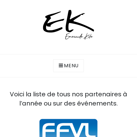
Skip
to
content
Association de kitesurf de la côte d'Emeraude
ASSOCIATION EMERAUDE KITE
(Saint-Malo, Lancieux, Dinard…)
MENU
Voici la liste de tous nos partenaires à
l’année ou sur des événements.