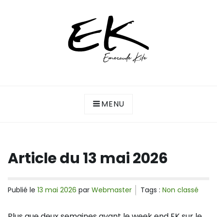
Skip
to
content
Association de kitesurf de la côte d'Emeraude
ASSOCIATION EMERAUDE KITE
(Saint-Malo, Lancieux, Dinard…)
MENU
Article du 13 mai 2026
Publié le
13 mai 2026
par
Webmaster
Tags :
Non classé
Plus que deux semaines avant le week end EK sur le